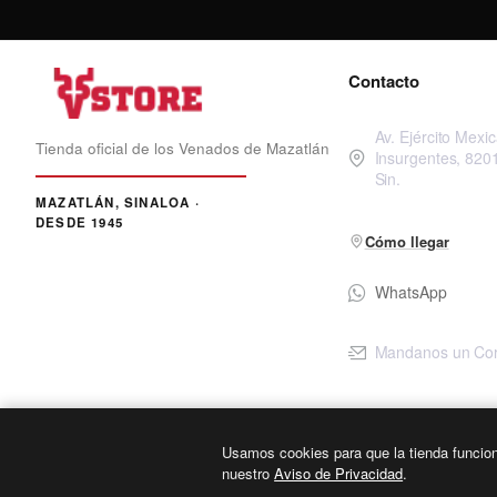
Contacto
Av. Ejército Mexi
Tienda oficial de los Venados de Mazatlán
Insurgentes, 820
Sin.
Cómo llegar
WhatsApp
Mandanos un Co
Usamos cookies para que la tienda funcio
Copyright © 2025, VENADOS STORE, Todos los derechos Reservados
nuestro
Aviso de Privacidad
.