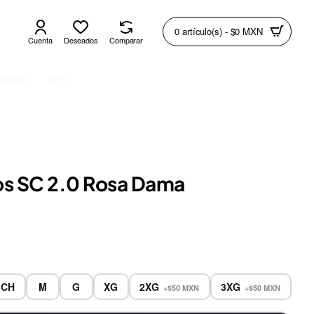
0 artículo(s) - $0 MXN
Cuenta
Deseados
Comparar
VENIRS
SDC
os SC 2.0 Rosa Dama
CH
M
G
XG
2XG
3XG
+$50 MXN
+$50 MXN