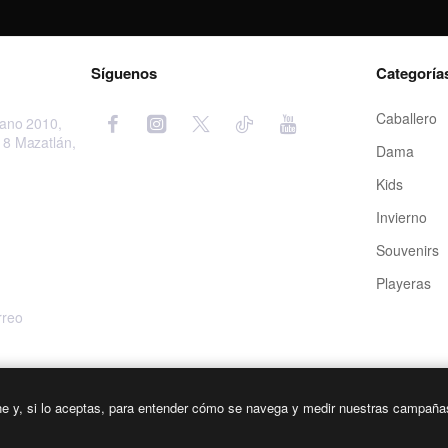
Síguenos
Categoría
Caballero
cano 2010,
18 Mazatlán,
Dama
Kids
Invierno
Souvenirs
Playeras
rreo
ne y, si lo aceptas, para entender cómo se navega y medir nuestras campaña