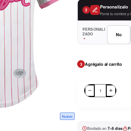
Personalízalo
2
Ponle tu nombre y 
PERSONALI
ZADO
No
Agrégalo al carrito
3
Nuevo
Bordado en
7–8 días
P