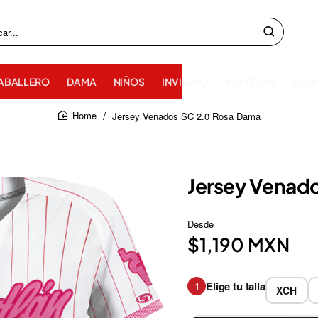
ABALLERO
DAMA
NIÑOS
INVIERNO
PLAYERAS
SOU
Jersey Venados SC 2.0 Rosa Dama
home
Jersey Venad
Desde
$1,190 MXN
Elige tu talla
1
XCH