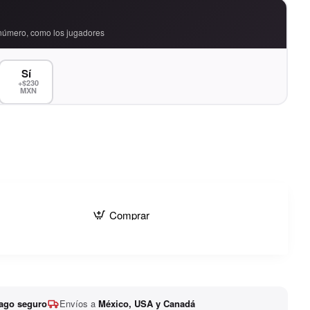
número, como los jugadores
Sí
+$230
MXN
Comprar
ago seguro
Envíos a
México, USA y Canadá