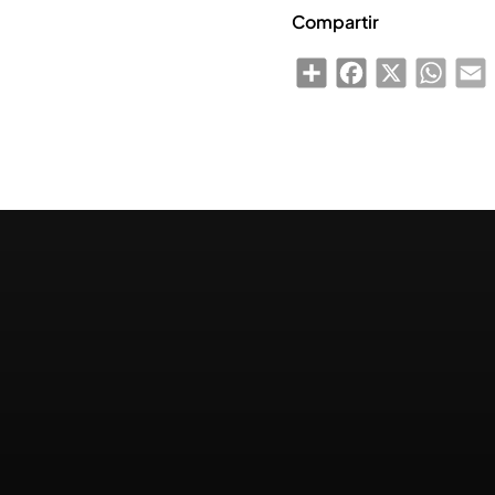
Compartir
Share
Facebook
X
WhatsA
E