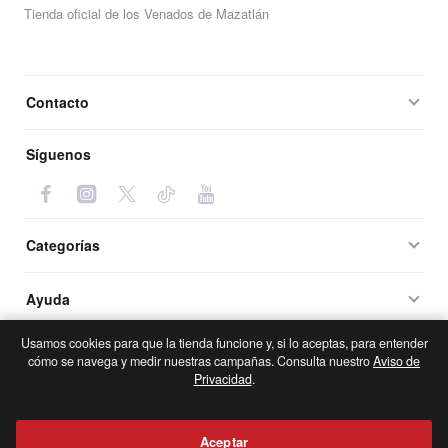
Tienda oficial de los Venados de Mazatlán
Contacto
Síguenos
Categorías
Ayuda
Usamos cookies para que la tienda funcione y, si lo aceptas, para entender
cómo se navega y medir nuestras campañas. Consulta nuestro
Aviso de
Copyright © 2025, VENADOS STORE, Todos los derechos
Privacidad
.
Reservados
Aceptar