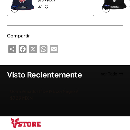
Compartir
Share
Facebook
X
WhatsApp
Email
Visto Recientemente
Ver Todo
Gorra Venados MDV19 Bco/Negro V
$729 MXN