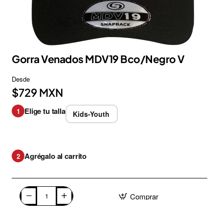
Gorra Venados MDV19 Bco/Negro V
Desde
$729 MXN
Elige tu talla
1
Kids-Youth
Agrégalo al carrito
2
Comprar