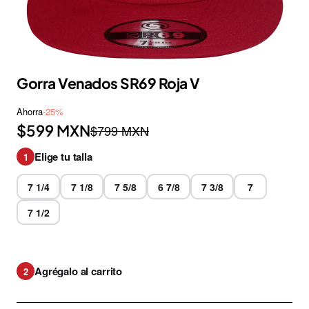
Gorra Venados SR69 Roja V
Ahorra
-25%
$599 MXN
$799 MXN
Elige tu talla
1
7 1/4
7 1/8
7 5/8
6 7/8
7 3/8
7
7 1/2
Agrégalo al carrito
2