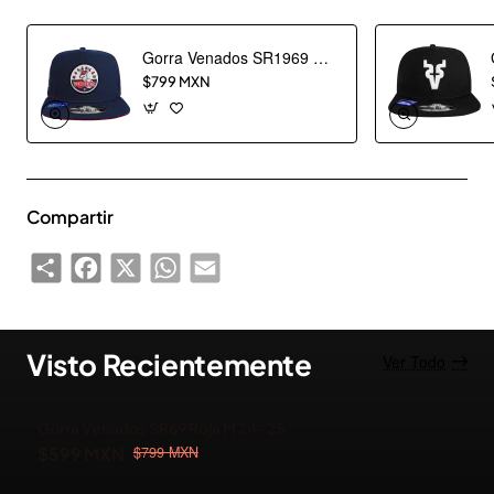
Gorra Venados SR1969 Marino Escudo
$799 MXN
Compartir
Share
Facebook
X
WhatsApp
Email
Visto Recientemente
Ver Todo
Gorra Venados SR69 Roja M 24-25
-25%
$599 MXN
$799 MXN