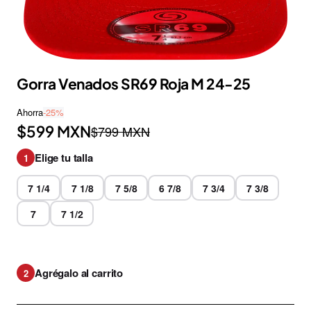
Gorra Venados SR69 Roja M 24-25
Ahorra
-25%
$599 MXN
$799 MXN
Elige tu talla
1
7 1/4
7 1/8
7 5/8
6 7/8
7 3/4
7 3/8
7
7 1/2
Agrégalo al carrito
2